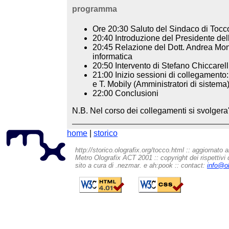
programma
Ore 20:30 Saluto del Sindaco di Tocc
20:40 Introduzione del Presidente de
20:45 Relazione del Dott. Andrea Monti
informatica
20:50 Intervento di Stefano Chiccarell
21:00 Inizio sessioni di collegamento
e T. Mobily (Amministratori di sistema
22:00 Conclusioni
N.B. Nel corso dei collegamenti si svolgera' i
home
|
storico
http://storico.olografix.org/tocco.html :: aggiornato a
Metro Olografix ACT 2001 :: copyright dei rispettivi 
sito a cura di .nezmar. e ah:pook :: contact:
info@ol