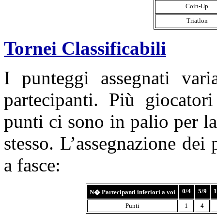
Coin-Up
Triatlon
Tornei Classificabili
I punteggi assegnati var
partecipanti. Più giocator
punti ci sono in palio per l
stesso. L’assegnazione dei 
a fasce:
0/4
5/9
1
N� Partecipanti inferiori a voi
Punti
1
4