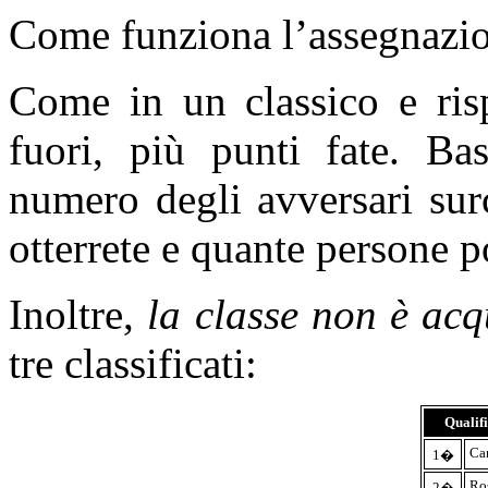
Come funziona l’assegnazio
Come in un classico e risp
fuori, più punti fate. Bas
numero degli avversari surc
otterrete e quante persone p
Inoltre,
la classe non è ac
tre classificati:
Qualif
Ca
1�
Ro
2�