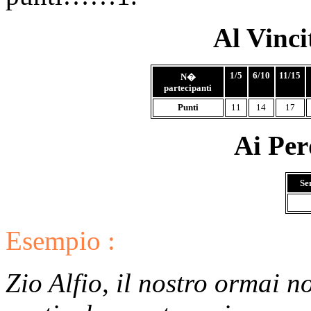
Al Vinc
1/5
6/10
11/15
N�
partecipanti
Punti
11
14
17
Ai Per
Se
Esempio :
Zio Alfio, il nostro ormai 