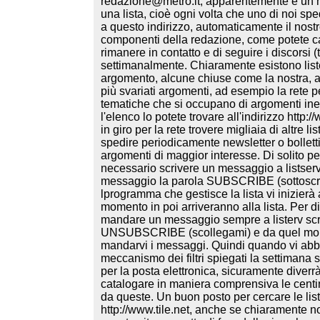
redazione@metro.it, apparentemente è un no
una lista, cioè ogni volta che uno di noi sp
a questo indirizzo, automaticamente il nostro 
componenti della redazione, come potete cap
rimanere in contatto e di seguire i discorsi 
settimanalmente. Chiaramente esistono liste
argomento, alcune chiuse come la nostra, alt
più svariati argomenti, ad esempio la rete p
tematiche che si occupano di argomenti inere
l'elenco lo potete trovare all'indirizzo http:
in giro per la rete trovere migliaia di altre l
spedire periodicamente newsletter o bolletti
argomenti di maggior interesse. Di solito pe
necessario scrivere un messaggio a listserv
messaggio la parola SUBSCRIBE (sottoscri
lprogramma che gestisce la lista vi inizierà
momento in poi arriveranno alla lista. Per 
mandare un messaggio sempre a listerv sc
UNSUBSCRIBE (scollegami) e da quel momen
mandarvi i messaggi. Quindi quando vi abbon
meccanismo dei filtri spiegati la settiman
per la posta elettronica, sicuramente diverrà
catalogare in maniera comprensiva le centin
da queste. Un buon posto per cercare le lis
http://www.tile.net, anche se chiaramente n