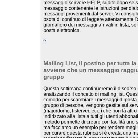
messaggio scrivere HELP, subito dopo se sca
messaggio contenente le istruzioni per dialo
messaggi provenienti dal server. Vi consigli
psota di continuo di leggere attentamente l
giornaliero dei messaggi arrivati in lista, se
posta elettronica.
^
Mailing List, il postino per tutta 
avviene che un messaggio raggiun
gruppo
Questa settimana continueremo il discorso s
analizzando il concetto di mailing list. Qu
comodo per scambiare i messaggi d iposta el
gruppo di persone, vengono gestite sul se
(majordomo, listerver, ecc.) che non fà alt
indirizzato alla lista a tutti gli utenti abb
metodo permette di creare con facilità uno 
ma facciamo un esempio per rendere meglio 
per curare questa rubrica si è creata una ma