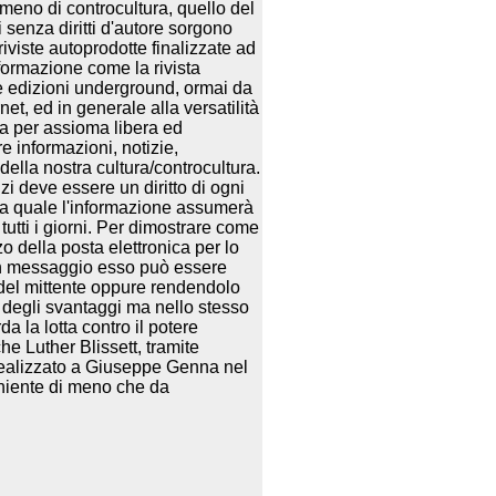
meno di controcultura, quello del
 senza diritti d'autore sorgono
 riviste autoprodotte finalizzate ad
nformazione come la rivista
e edizioni underground, ormai da
net, ed in generale alla versatilità
nta per assioma libera ed
e informazioni, notizie,
della nostra cultura/controcultura.
zi deve essere un diritto di ogni
la quale l'informazione assumerà
tutti i giorni. Per dimostrare come
zo della posta elettronica per lo
un messaggio esso può essere
el mittente oppure rendendolo
degli svantaggi ma nello stesso
 la lotta contro il potere
he Luther Blissett, tramite
realizzato a Giuseppe Genna nel
 niente di meno che da