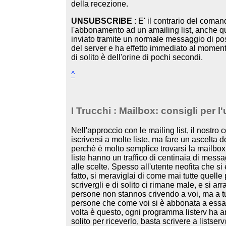
della recezione.
UNSUBSCRIBE
: E' il contrario del coma
l'abbonamento ad un amailing list, anche
inviato tramite un normale messaggio di post
del server e ha effetto immediato al moment
di solito è dell'orine di pochi secondi.
^
I Trucchi
: Mailbox: consigli per l
Nell'approccio con le mailing list, il nostro 
iscriversi a molte liste, ma fare un ascelta 
perchè è molto semplice trovarsi la mailbox
liste hanno un traffico di centinaia di messa
alle scelte. Spesso all'utente neofita che si 
fatto, si meraviglai di come mai tutte quell
scrivergli e di solito ci rimane male, e si arr
persone non stannos crivendo a voi, ma a tutt
persone che come voi si è abbonata a essa. 
volta è questo, ogni programma listerv ha a
solito per riceverlo, basta scrivere a listse