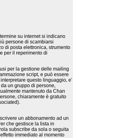
 termine su internet si indicano
 più persone di scambiarsi
o di posta elettronica, strumento
 e per il reperimento di
usi per la gestione delle mailing
grammazione script, e può essere
 interpretare questo linguaggio, e'
 da un gruppo di persone,
attualmente mantenuto da Chan
persone, chiaramente è gratuito
sociated).
oscrivere un abbonamento ad un
r che gestisce la lista in
ola subscribe da sola o seguita
ha effetto immediato al momento