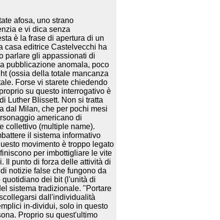
tate afosa, uno strano
enzia e vi dica senza
sta è la frase di apertura di un
la casa editrice Castelvecchi ha
o parlare gli appassionati di
i una pubblicazione anomala, poco
ht (ossia della totale mancanza
gitale. Forse vi starete chiedendo
 proprio su questo interrogativo è
di Luther Blissett. Non si tratta
 fa dal Milan, che per pochi mesi
personaggio americano di
e collettivo (multiple name).
battere il sistema informativo
di questo movimento è troppo legato
finiscono per imbottigliare le vite
. Il punto di forza delle attività di
 di notizie false che fungono da
uotidiano dei bit (l'unità di
del sistema tradizionale. "Portare
scollegarsi dall'individualità
mplici in-dividui, solo in questo
rsona. Proprio su quest'ultimo