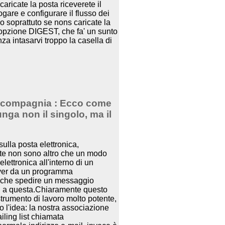
ricate la posta riceverete il
gare e configurare il flusso dei
o soprattuto se nons caricate la
'opzione DIGEST, che fa' un sunto
nza intasarvi troppo la casella di
la compagnia
: Ecco come
ga non il singolo, ma il
ulla posta elettronica,
este non sono altro che un modo
ettronica all'interno di un
rver da un programma
ro che spedire un messaggio
onati a questa.Chiaramente questo
strumento di lavoro molto potente,
l'idea: la nostra associazione
iling list chiamata