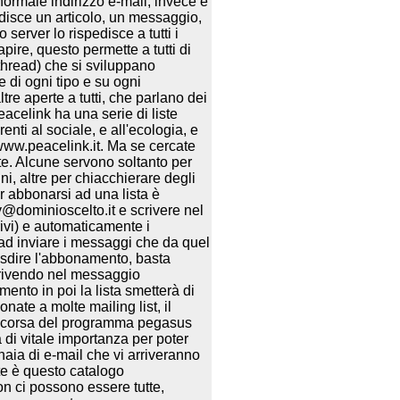
rmale indirizzo e-mail, invece è
edisce un articolo, un messaggio,
server lo rispedisce a tutti i
ire, questo permette a tutti di
(thread) che si sviluppano
 di ogni tipo e su ogni
re aperte a tutti, che parlano dei
eacelink ha una serie di liste
nti al sociale, e all'ecologia, e
//www.peacelink.it. Ma se cercate
iste. Alcune servono soltanto per
ni, altre per chiacchierare degli
r abbonarsi ad una lista è
@dominioscelto.it e scrivere nel
vi) e automaticamente i
 ad inviare i messaggi che da quel
disdire l'abbonamento, basta
rivendo nel messaggio
to in poi la lista smetterà di
ate a molte mailing list, il
a scorsa del programma pegasus
 di vitale importanza per poter
aia di e-mail che vi arriveranno
te è questo catalogo
on ci possono essere tutte,