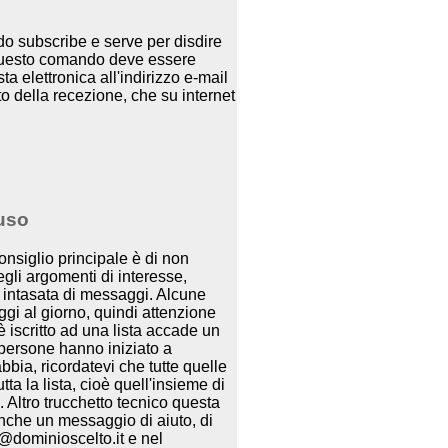
ndo subscribe e serve per disdire
 questo comando deve essere
a elettronica all'indirizzo e-mail
o della recezione, che su internet
'uso
consiglio principale è di non
degli argomenti di interesse,
 intasata di messaggi. Alcune
ggi al giorno, quindi attenzione
è iscritto ad una lista accade un
e persone hanno iniziato a
abbia, ricordatevi che tutte quelle
a la lista, cioè quell'insieme di
Altro trucchetto tecnico questa
nche un messaggio di aiuto, di
rv@dominioscelto.it e nel