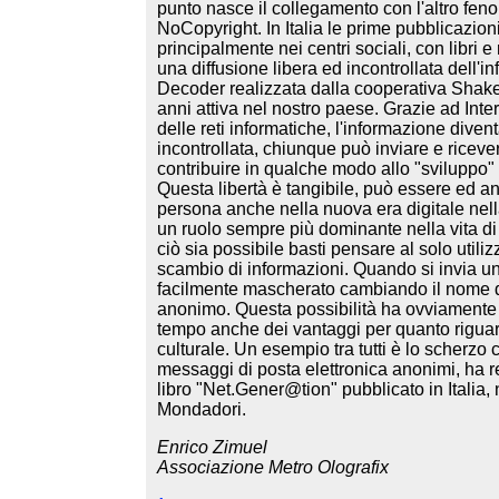
punto nasce il collegamento con l'altro feno
NoCopyright. In Italia le prime pubblicazioni
principalmente nei centri sociali, con libri e
una diffusione libera ed incontrollata dell'i
Decoder realizzata dalla cooperativa Shak
anni attiva nel nostro paese. Grazie ad Inter
delle reti informatiche, l'informazione dive
incontrollata, chiunque può inviare e ricever
contribuire in qualche modo allo "sviluppo" 
Questa libertà è tangibile, può essere ed an
persona anche nella nuova era digitale nel
un ruolo sempre più dominante nella vita di 
ciò sia possibile basti pensare al solo utiliz
scambio di informazioni. Quando si invia 
facilmente mascherato cambiando il nome d
anonimo. Questa possibilità ha ovviamente 
tempo anche dei vantaggi per quanto riguarda
culturale. Un esempio tra tutti è lo scherzo c
messaggi di posta elettronica anonimi, ha 
libro "Net.Gener@tion" pubblicato in Italia,
Mondadori.
Enrico Zimuel
Associazione Metro Olografix