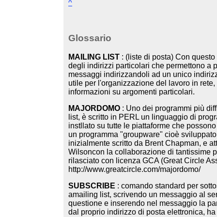
^
Glossario
MAILING LIST
: (liste di posta) Con questo
degli indirizzi particolari che permettono a
messaggi indirizzandoli ad un unico indirizz
utile per l'organizzazione del lavoro in rete,
informazioni su argomenti particolari.
MAJORDOMO
: Uno dei programmi più diff
list, è scritto in PERL un linguaggio di pro
instllato su tutte le piattaforme che possono
un programma "groupware" cioè sviluppato
inizialmente scritto da Brent Chapman, e 
Wilsoncon la collaborazione di tantissime 
rilasciato con licenza GCA (Great Circle As
http://www.greatcircle.com/majordomo/
SUBSCRIBE
: comando standard per sott
amailing list, scrivendo un messaggio al sere
questione e inserendo nel messaggio la par
dal proprio indirizzo di posta elettronica, 