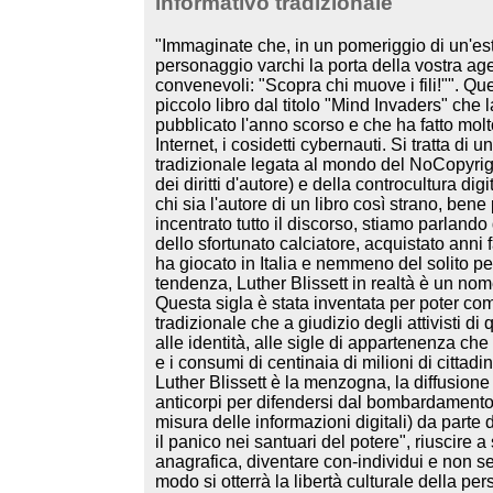
informativo tradizionale
"Immaginate che, in un pomeriggio di un'es
personaggio varchi la porta della vostra ag
convenevoli: "Scopra chi muove i fili!"". Que
piccolo libro dal titolo "Mind Invaders" che 
pubblicato l'anno scorso e che ha fatto molt
Internet, i cosidetti cybernauti. Si tratta d
tradizionale legata al mondo del NoCopyrig
dei diritti d'autore) e della controcultura di
chi sia l'autore di un libro così strano, bene
incentrato tutto il discorso, stiamo parlando 
dello sfortunato calciatore, acquistato anni
ha giocato in Italia e nemmeno del solito 
tendenza, Luther Blissett in realtà è un nom
Questa sigla è stata inventata per poter com
tradizionale che a giudizio degli attivisti 
alle identità, alle sigle di appartenenza che 
e i consumi di centinaia di milioni di cittadini
Luther Blissett è la menzogna, la diffusione
anticorpi per difendersi dal bombardamento q
misura delle informazioni digitali) da parte 
il panico nei santuari del potere", riuscire a 
anagrafica, diventare con-individui e non se
modo si otterrà la libertà culturale della pe